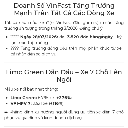
Doanh Số VinFast Tăng Trưởng
Mạnh Trên Tất Cả Các Dòng Xe
Tất cả các mẫu xe điện VinFast đều ghi nhận mức tăng
trưởng ấn tượng trong tháng 3/2026. Đáng chú ý:
????
Ngày 28/03/2026:
đạt
3.520 đơn hàng/ngày
– kỷ
lục toàn thị trường
???? Tăng trưởng đồng đều trên mọi phân khúc từ xe
cá nhân đến xe dịch vụ
Limo Green Dẫn Đầu – Xe 7 Chỗ Lên
Ngôi
Mẫu xe nổi bật nhất tháng:
Limo Green:
6.795 xe (
+276%
)
VF MPV 7:
2.521 xe (
+116%
)
➡️ Khẳng định xu hướng người dùng ưu tiên xe điện 7 chỗ
phục vụ gia đình và kinh doanh dịch vụ.