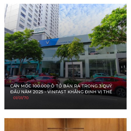
CÁN MỐC 100.000 Ô TÔ BÁN RA TRONG 3 QUÝ
ĐẦU NĂM 2025 - VINFAST KHẲNG ĐỊNH VỊ THẾ
01/01/70