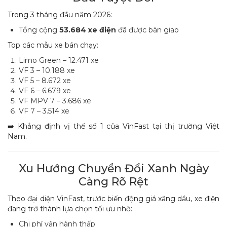
Trong 3 tháng đầu năm 2026:
Tổng cộng
53.684 xe điện
đã được bàn giao
Top các mẫu xe bán chạy:
Limo Green – 12.471 xe
VF 3 – 10.188 xe
VF 5 – 8.672 xe
VF 6 – 6.679 xe
VF MPV 7 – 3.686 xe
VF 7 – 3.514 xe
➡️ Khẳng định vị thế số 1 của VinFast tại thị trường Việt
Nam.
Xu Hướng Chuyển Đổi Xanh Ngày
Càng Rõ Rệt
Theo đại diện VinFast, trước biến động giá xăng dầu, xe điện
đang trở thành lựa chọn tối ưu nhờ:
Chi phí vận hành thấp