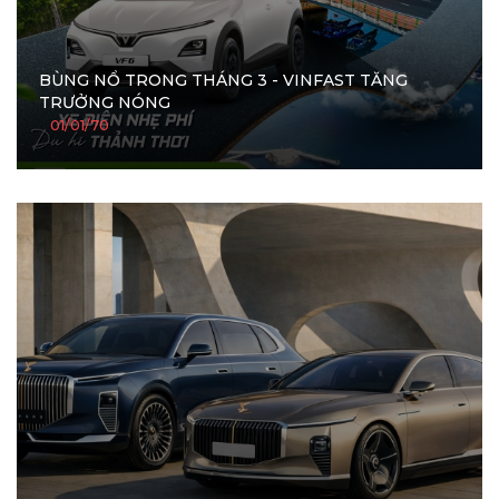
BÙNG NỔ TRONG THÁNG 3 - VINFAST TĂNG
TRƯỞNG NÓNG
01/01/70