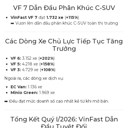
VF 7 Dẫn Đầu Phân Khúc C-SUV
VinFast VF 7
đạt
1.732 xe
(
+115%
)
➡️ Vươn lên dẫn đầu phân khúc C-SUV toàn thị trường
Các Dòng Xe Chủ Lực Tiếp Tục Tăng
Trưởng
VF 6:
3.152 xe (
+202%
)
VF 5:
4.218 xe (
+158%
)
VF 3:
4.729 xe (
+108%
)
Ngoài ra, các dòng xe dịch vụ:
EC Van:
1.136 xe
Minio Green:
1.969 xe
➡️ Đều đạt mức doanh số cao nhất kể từ khi mở bán.
Tổng Kết Quý I/2026: VinFast Dẫn
Đầu Tuyệt Đối