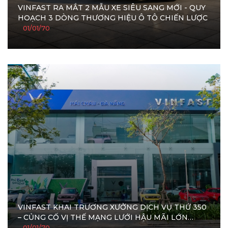
VINFAST RA MẮT 2 MẪU XE SIÊU SANG MỚI - QUY
HOẠCH 3 DÒNG THƯƠNG HIỆU Ô TÔ CHIẾN LƯỢC
01/01/70
VINFAST KHAI TRƯƠNG XƯỞNG DỊCH VỤ THỨ 350
– CỦNG CỐ VỊ THẾ MẠNG LƯỚI HẬU MÃI LỚN
NHẤT VIỆT NAM
01/01/70