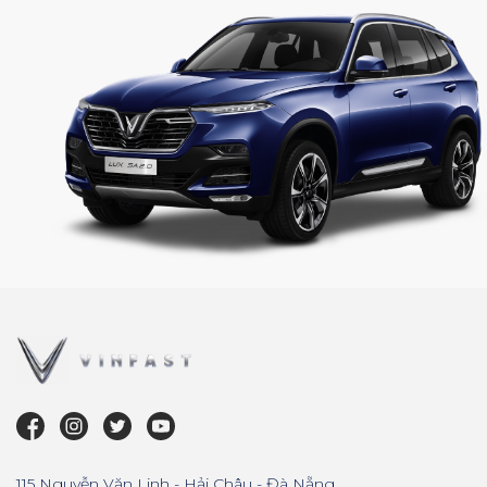
115 Nguyễn Văn Linh - Hải Châu - Đà Nẵng