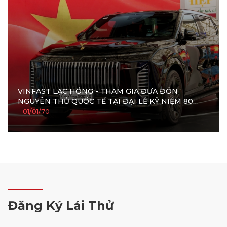
VINFAST LẠC HỒNG - THAM GIA ĐƯA ĐÓN
NGUYÊN THỦ QUỐC TẾ TẠI ĐẠI LỄ KỶ NIỆM 80
NĂM QUỐC KHÁNH
01/01/70
Đăng Ký Lái Thử