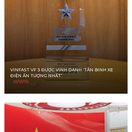
VINFAST VF 3 ĐƯỢC VINH DANH ‘TÂN BINH XE
ĐIỆN ẤN TƯỢNG NHẤT’
01/01/70