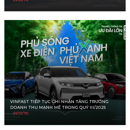
VINFAST TIẾP TỤC GHI NHẬN TĂNG TRƯỞNG
DOANH THU MẠNH MẼ TRONG QUÝ III/2025
01/01/70