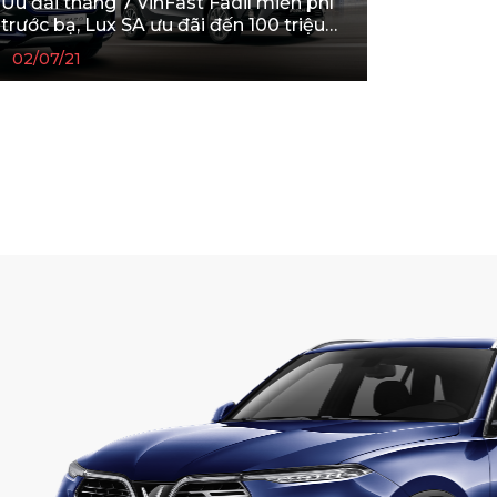
Ưu đãi tháng 7 VinFast Fadil miễn phí
trước bạ, Lux SA ưu đãi đến 100 triệu
đồng: Vạn cây số - Triệu niềm vui
02/07/21