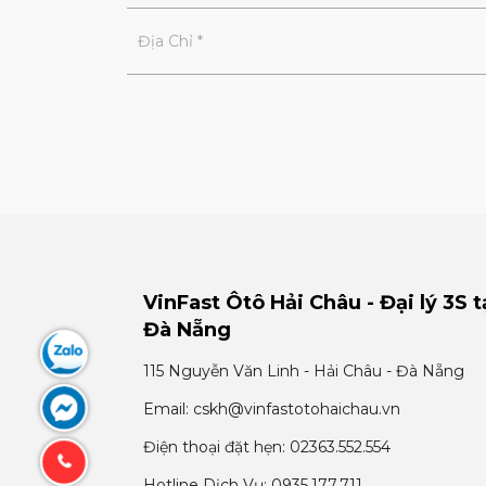
VinFast Ôtô Hải Châu - Đại lý 3S t
Đà Nẵng
115 Nguyễn Văn Linh - Hải Châu - Đà Nẵng
Email: cskh@vinfastotohaichau.vn
Điện thoại đặt hẹn: 02363.552.554
Hotline Dịch Vụ: 0935.177.711