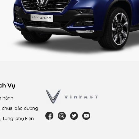
ch Vụ
o hành
 chữa, bảo dưỡng
 tùng, phụ kiện