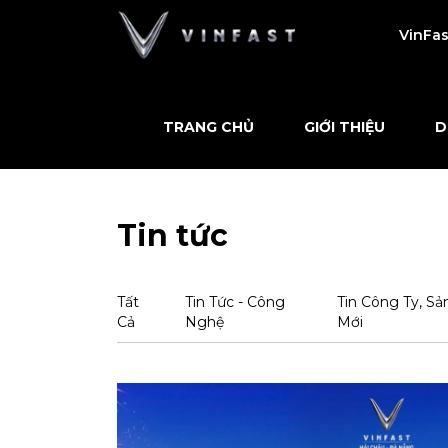
VinFas
TRANG CHỦ
GIỚI THIỆU
D
Tin tức
Tất
Tin Tức - Công
Tin Công Ty, S
Cả
Nghệ
Mới