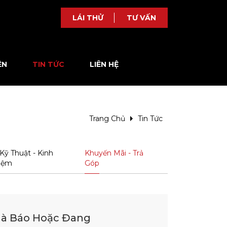
LÁI THỬ
TƯ VẤN
ỆN
TIN TỨC
LIÊN HỆ
Trang Chủ
Tin Tức
Kỹ Thuật - Kinh
Khuyến Mãi - Trả
iệm
Góp
hà Báo Hoặc Đang