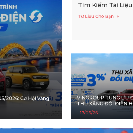
Tìm Kiếm Tài Liệu
Tư Liệu Cho Bạn
VINGROUP TUNG ƯU Đ
05/2026: Cơ Hội Vàng
THU XĂNG ĐỔI ĐIỆN 
TRỢ KHÁCH HÀNG GI
17/03/26
ÁP LỰC GIÁ XĂNG DẦ