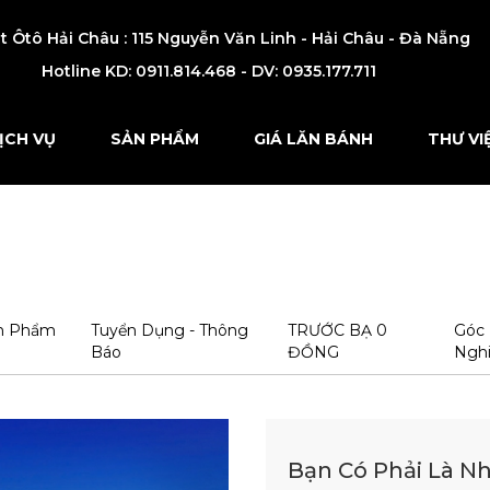
t Ôtô Hải Châu : 115 Nguyễn Văn Linh - Hải Châu - Đà Nẵng
Hotline KD:
0911.814.468 - DV: 0935.177.711
ỊCH VỤ
SẢN PHẨM
GIÁ LĂN BÁNH
THƯ VI
ản Phẩm
Tuyển Dụng - Thông
TRƯỚC BẠ 0
Góc 
Báo
ĐỒNG
Ngh
Bạn Có Phải Là N