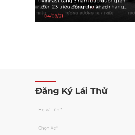
VinFast tặng 3 năm bảo dưỡng lên
đên 23 triệu đồng cho khách hàng
mua xe tháng 8-2021
04/08/21
Đăng Ký Lái Thử