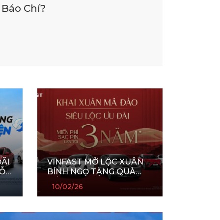
 Báo Chí?
ÃI
VINFAST MỞ LỘC XUÂN
HỖ
BÍNH NGỌ TẶNG QUÀ
ẢM
TẾT CHƯA TỪNG CÓ –
10/02/26
U
MIỄN PHÍ SẠC PIN LÊN
TỚI 3 NĂM