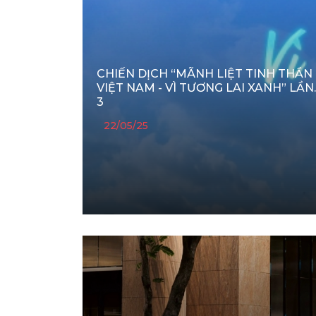
CHIẾN DỊCH “MÃNH LIỆT TINH THẦN
VIỆT NAM - VÌ TƯƠNG LAI XANH” LẦN
3
22/05/25