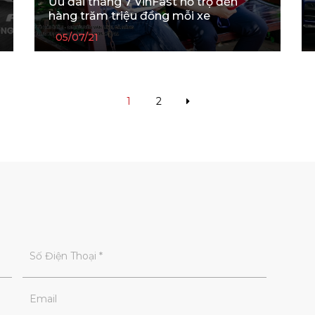
Ưu đãi tháng 7 VinFast hỗ trợ đến
hàng trăm triệu đồng mỗi xe
05/07/21
1
2