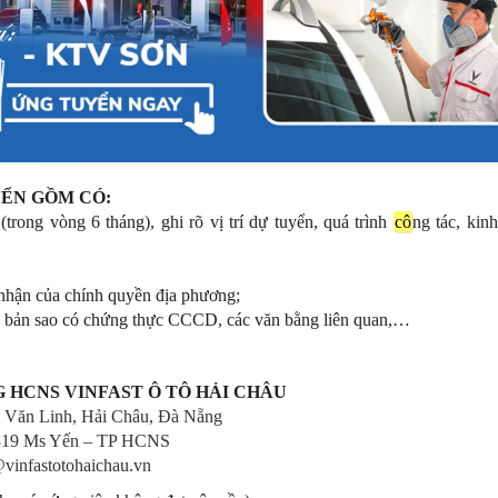
UYỂN GỒM CÓ:
rong vòng 6 tháng), ghi rõ vị trí dự tuyển, quá trình
cô
ng tác, kin
c nhận của chính quyền địa phương;
 bản sao có chứng thực CCCD, các văn bằng liên quan,…
ÒNG HCNS VINFAST Ô TÔ HẢI CHÂU
n Văn Linh, Hải Châu, Đà Nẵng
.819 Ms Yến – TP HCNS
vinfastotohaichau.vn