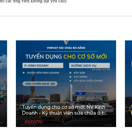
ho các ứng viên không đạt yêu cầu)
Tuyển dụng cho cơ sở mới: NV Kinh
Doanh - Kỹ thuật viên sửa chữa ô tô
VinFast Hải Châu Đà Nẵng
01/01/70