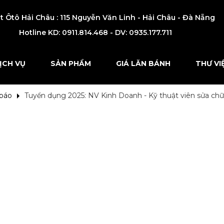
t Ôtô Hải Châu : 115 Nguyễn Văn Linh - Hải Châu - Đà Nẵng
Hotline KD:
0911.814.468 - DV: 0935.177.711
ỊCH VỤ
SẢN PHẨM
GIÁ LĂN BÁNH
THƯ VI
 báo
Tuyển dụng 2025: NV Kinh Doanh - Kỹ thuật viên sửa ch