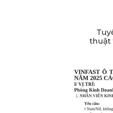
Tuy
thuật 
VINFAST Ô 
NĂM 2025 CÁ
I/ VỊ TRÍ:
Phòng Kinh Doan
NHÂN VIÊN KIN
Yêu cầu:
• Nam/Nữ, không q