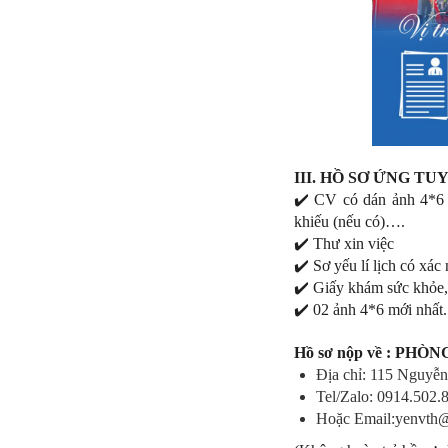
III. HỒ SƠ ỨNG T
✔️ CV có dán ảnh 4*6 (t
khiếu (nếu có)….
✔️ Thư xin việc
✔️ Sơ yếu lí lịch có xá
✔️ Giấy khám sức khỏe,
✔️ 02 ảnh 4*6 mới nhất.
Hồ sơ nộp về : PH
Địa chỉ: 115 Nguyễ
Tel/Zalo: 0914.502
Hoặc Email:yenvth@