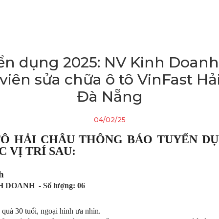
ển dụng 2025: NV Kinh Doanh 
viên sửa chữa ô tô VinFast H
Đà Nẵng
04/02/25
TÔ HẢI CHÂU THÔNG BÁO TUYỂN D
C VỊ TRÍ SAU:
h
H DOANH
-
Số lượng: 06
uá 30 tuổi, ngoại hình ưa nhìn.