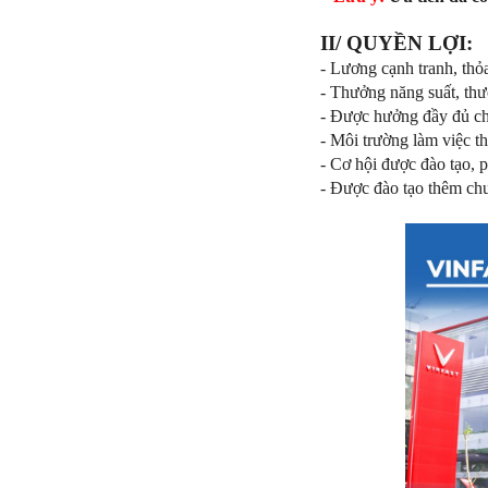
II/ QUYỀN LỢI:
- Lương cạnh tranh, thỏ
- Thưởng năng suất, thư
- Được hưởng đầy đủ c
- Môi trường làm việc t
- Cơ hội được đào tạo, p
- Được đào tạo thêm chu