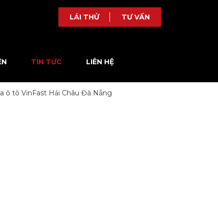
LÁI THỬ
TƯ VẤN
ỆN
TIN TỨC
LIÊN HỆ
ữa ô tô VinFast Hải Châu Đà Nẵng