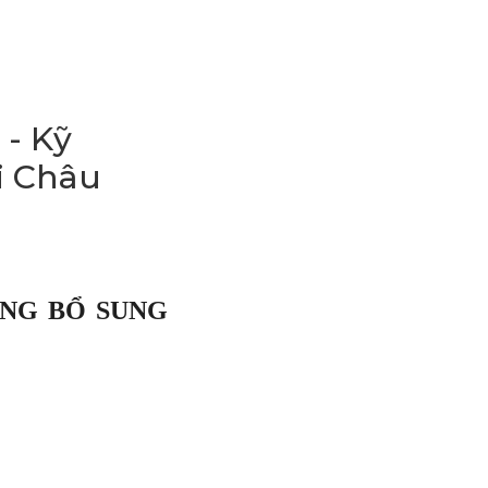
- Kỹ
ải Châu
ỤNG BỔ SUNG