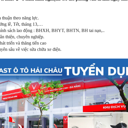
a thuận theo năng lực.
ởng lễ, Tết, tháng 13,…
hính sách lao động : BHXH, BHYT, BHTN, BH tai nạn,..
hân thiện, chuyên nghiệp.
hát triển và thăng tiến cao
yên sâu về việc sửa chữa xe điện.