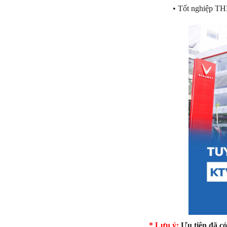
• Tốt nghiệp TH
* Lưu ý:
Ưu tiên đã có