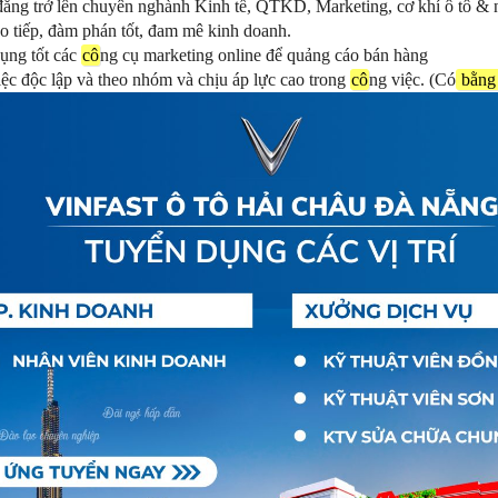
đẳng trở lên chuyên nghành Kinh tế, QTKD, Marketing, cơ khí ô tô & 
o tiếp, đàm phán tốt, đam mê kinh doanh.
ụng tốt các
cô
ng cụ marketing online để quảng cáo bán hàng
ệc độc lập và theo nhóm và chịu áp lực cao trong
cô
ng việc. (Có
bằng 