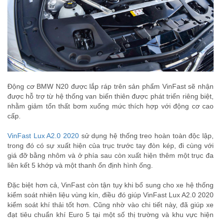
Động cơ BMW N20 được lắp ráp trên sản phẩm VinFast sẽ nhận
được hỗ trợ từ hệ thống van biến thiên được phát triển riêng biệt,
nhằm giảm tổn thất bơm xuống mức thích hợp với động cơ cao
cấp.
VinFast Lux A2.0 2020
sử dụng hệ thống treo hoàn toàn độc lập,
trong đó có sự xuất hiện của trục trước tay đòn kép, đi cùng với
giá đỡ bằng nhôm và ở phía sau còn xuất hiện thêm một trục đa
liên kết 5 khớp và một thanh ổn định hình ống.
Đặc biệt hơn cả, VinFast còn tận tụy khi bổ sung cho xe hệ thống
kiểm soát nhiên liệu vùng kín, điều đó giúp VinFast Lux A2.0 2020
kiểm soát khí thải tốt hơn. Cũng nhờ vào chi tiết này, đã giúp xe
đạt tiêu chuẩn khí Euro 5 tại một số thị trường và khu vực hiện