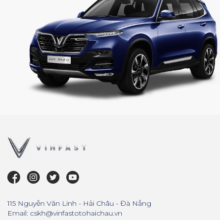
115 Nguyễn Văn Linh - Hải Châu - Đà Nẵng
Email: cskh@vinfastotohaichau.vn