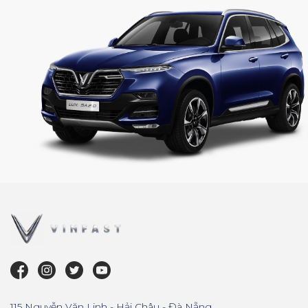
115 Nguyễn Văn Linh - Hải Châu - Đà Nẵng