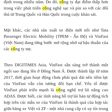
định trong nhiều năm. Do đó,
cô
ng ty đạt điểm thấp hơn
trong việc phát triển
cô
ng nghệ sạc và pin so với các đối
thủ từ Trung Quốc và Hàn Quốc trong cuộc khảo sát.
Mặt khác, các nhà sản xuất xe điện mới nổi như Tata
Passenger Electric Mobility (TPEM - Ấn Độ) và VinFast
(Việt Nam) đang từng bước mở rộng nhờ sự hậu thuẫn của
các
cô
ng ty mẹ.
Theo DIGITIMES Asia, VinFast sẵn sàng trở thành một
ngôi sao đang lên ở Đông Nam Á. Được thành lập từ năm
2017, thời gian hoạt động chưa phải quá dài nên tiềm lực
của VinFast vẫn còn tương đối hạn chế. Yếu tố được
VinFast phát triển mạnh là
cô
ng nghệ trợ lái nâng cao
ADAS. Được biết, các tính năng hỗ trợ lái bán tự động tích
hợp trên các mẫu xe của VinFast là thành quả của hợp tác
giữa hãng xe Việt và ZF - một nhà cung cấp có uy tín trong