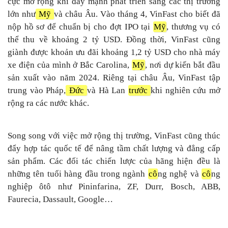
cực mở rộng khi đẩy mạnh phát triển sang các thị trường
lớn như
Mỹ
và châu Âu. Vào tháng 4, VinFast cho biết đã
nộp hồ sơ để chuẩn bị cho đợt IPO tại
Mỹ
, thương vụ có
thể thu về khoảng 2 tỷ USD. Đồng thời, VinFast cũng
giành được khoản ưu đãi khoảng 1,2 tỷ USD cho nhà máy
xe điện của mình ở Bắc Carolina,
Mỹ
, nơi dự kiến bắt đầu
sản xuất vào năm 2024. Riêng tại châu Âu, VinFast tập
trung vào Pháp,
Đức
và Hà Lan
trước
khi nghiên cứu mở
rộng ra các nước khác.
Song song với việc mở rộng thị trường, VinFast cũng thúc
đẩy hợp tác quốc tế để nâng tầm chất lượng và đẳng cấp
sản phẩm. Các đối tác chiến lược của hãng hiện đều là
những tên tuổi hàng đầu trong ngành
cô
ng nghệ và
cô
ng
nghiệp ôtô như Pininfarina, ZF, Durr, Bosch, ABB,
Faurecia, Dassault, Google…