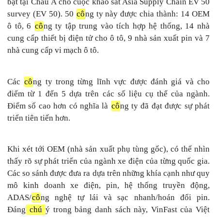
bật tại Châu Á cho cuộc khảo sát Asia Supply Chain EV 50
survey (EV 50). 50
cô
ng ty này được chia thành: 14 OEM
ô tô, 6
cô
ng ty tập trung vào tích hợp hệ thống, 14 nhà
cung cấp thiết bị điện tử cho ô tô, 9 nhà sản xuất pin và 7
nhà cung cấp vi mạch ô tô.
Các
cô
ng ty trong từng lĩnh vực được đánh giá và cho
điểm từ 1 đến 5 dựa trên các số liệu cụ thể của ngành.
Điểm số cao hơn có nghĩa là
cô
ng ty đã đạt được sự phát
triển tiên tiến hơn.
Khi xét tới OEM (nhà sản xuất phụ tùng gốc), có thể nhìn
thấy rõ sự phát triển của ngành xe điện của từng quốc gia.
Các so sánh được đưa ra dựa trên những khía cạnh như quy
mô kinh doanh xe điện, pin, hệ thống truyền động,
ADAS/
cô
ng nghệ tự lái và sạc nhanh/hoán đổi pin.
Đáng
chú
ý trong bảng danh sách này, VinFast của Việt