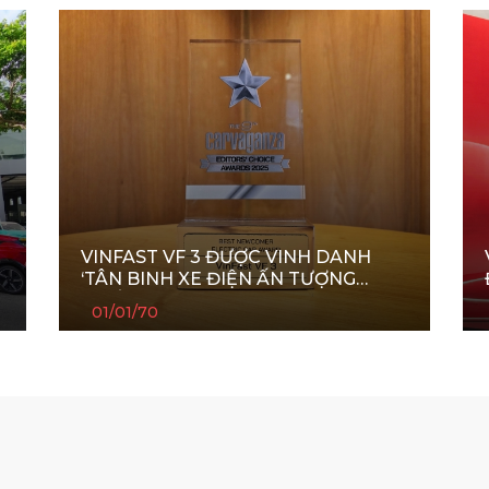
VINFAST VF 3 ĐƯỢC VINH DANH
‘TÂN BINH XE ĐIỆN ẤN TƯỢNG
NHẤT’
01/01/70