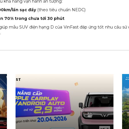
ữu khả năng vận hành ấn tượng:
00km/lần sạc đầy
(theo tiêu chuẩn NEDC)
ên 70% trong chưa tới 30 phút
giúp mẫu SUV điện hạng D của VinFast đáp ứng tốt nhu cầu sử
.