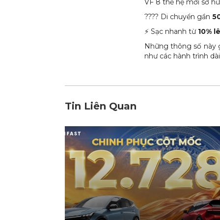
VF 8 thế hệ mới sở h
???? Di chuyển gần
5
⚡ Sạc nhanh từ
10% l
Những thông số này 
như các hành trình dài
Tin Liên Quan