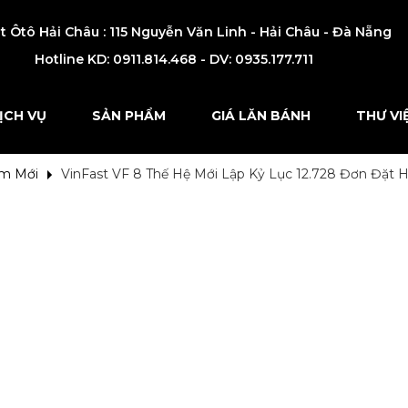
t Ôtô Hải Châu : 115 Nguyễn Văn Linh - Hải Châu - Đà Nẵng
Hotline KD:
0911.814.468 - DV: 0935.177.711
ỊCH VỤ
SẢN PHẨM
GIÁ LĂN BÁNH
THƯ VI
ẩm Mới
VinFast VF 8 Thế Hệ Mới Lập Kỷ Lục 12.728 Đơn Đặt