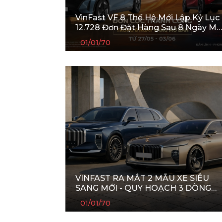
VinFast VF 8 Thế Hệ Mới Lập Kỷ Lục
12.728 Đơn Đặt Hàng Sau 8 Ngày Mở
Bán
01/01/70
VINFAST RA MẮT 2 MẪU XE SIÊU
SANG MỚI - QUY HOẠCH 3 DÒNG
THƯƠNG HIỆU Ô TÔ CHIẾN LƯỢC
01/01/70