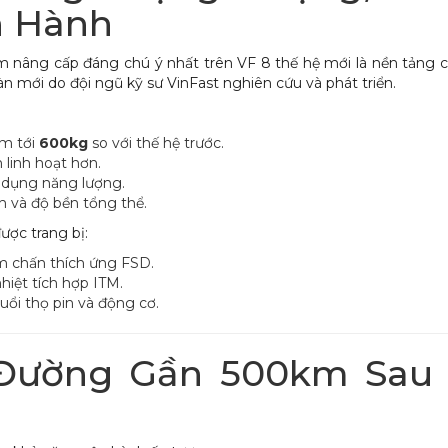
n Hành
 nâng cấp đáng chú ý nhất trên VF 8 thế hệ mới là nền tảng c
àn mới do đội ngũ kỹ sư VinFast nghiên cứu và phát triển.
ảm tới
600kg
so với thế hệ trước.
linh hoạt hơn.
ử dụng năng lượng.
nh và độ bền tổng thể.
ược trang bị:
m chấn thích ứng FSD.
hiệt tích hợp ITM.
uổi thọ pin và động cơ.
Đường Gần 500km Sau 