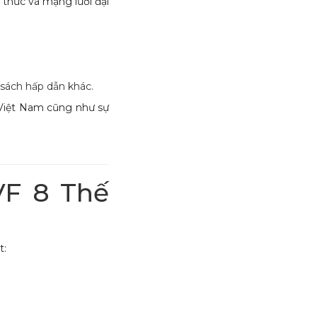
thức và mạng lưới đại
sách hấp dẫn khác.
n Việt Nam cũng như sự
VF 8 Thế
t: