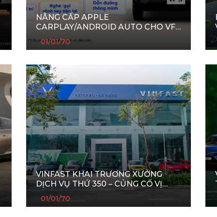
NÂNG CẤP APPLE
CARPLAY/ANDROID AUTO CHO VF
3 CHỈ TỪ 2,9 TRIỆU ĐỒNG*
01/01/70
VINFAST KHAI TRƯƠNG XƯỞNG
DỊCH VỤ THỨ 350 – CỦNG CỐ VỊ
THẾ MẠNG LƯỚI HẬU MÃI LỚN
01/01/70
NHẤT VIỆT NAM