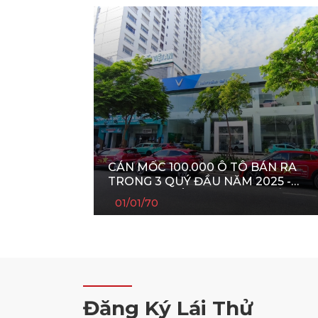
CÁN MỐC 100.000 Ô TÔ BÁN RA
TRONG 3 QUÝ ĐẦU NĂM 2025 -
VINFAST KHẲNG ĐỊNH VỊ THẾ
01/01/70
Đăng Ký Lái Thử