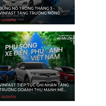
BÙNG NỔ TRONG THÁNG 3 -
VINFAST TĂNG TRƯỞNG NÓNG
01/01/70
VINFAST TIẾP TỤC GHI NHẬN TĂNG
TRƯỞNG DOANH THU MẠNH MẼ
TRONG QUÝ III/2025
01/01/70