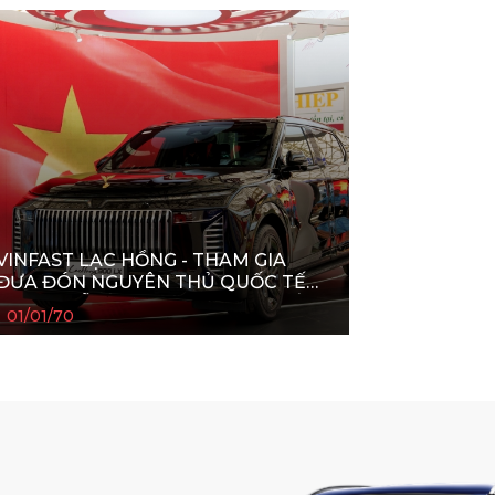
VINFAST LẠC HỒNG - THAM GIA
ĐƯA ĐÓN NGUYÊN THỦ QUỐC TẾ
TẠI ĐẠI LỄ KỶ NIỆM 80 NĂM QUỐC
01/01/70
KHÁNH