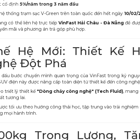
ất cố định
5%/năm trong 3 năm đầu
i hệ thống trạm sạc V-Green trên toàn quốc đến hết ngày
10/02/
ng có thể liên hệ trực tiếp
VinFast Hải Châu - Đà Nẵng
để được
uyến mãi và phương án trả góp phù hợp.
ế Hệ Mới: Thiết Kế H
hệ Đột Phá
 dấu bước chuyển mình quan trọng của VinFast trong kỷ nguyê
UV điện này được nâng cấp toàn diện từ thiết kế đến công nghệ
 triết lý thiết kế
"Dòng chảy công nghệ" (Tech Fluid)
, mang 
t tương lai.
ược tối ưu theo hướng công thái học, tập trung vào trải nghiệm 
g mọi hành trình.
00kg Trọng Lượng, Tă