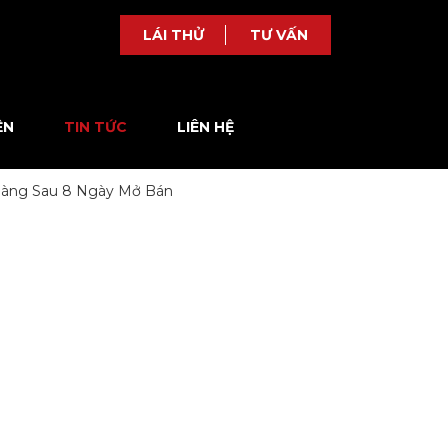
LÁI THỬ
TƯ VẤN
ỆN
TIN TỨC
LIÊN HỆ
 Hàng Sau 8 Ngày Mở Bán