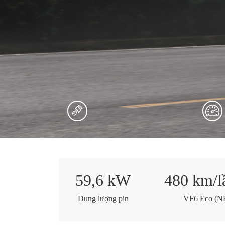
59,6 kW
480 km/l
Dung lượng pin
VF6 Eco (