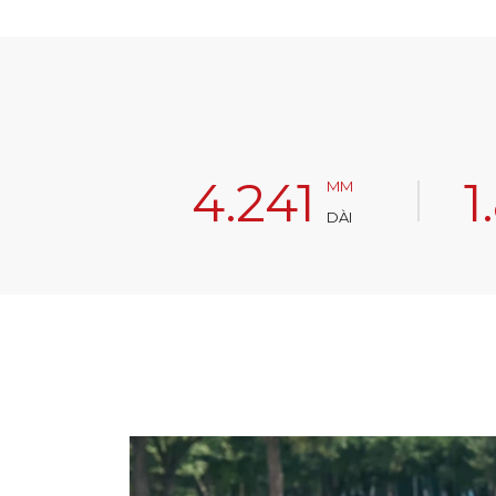
4.241
1
MM
DÀI