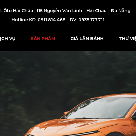
t Ôtô Hải Châu : 115 Nguyễn Văn Linh - Hải Châu - Đà Nẵng
Hotline KD:
0911.814.468 - DV: 0935.177.711
ỊCH VỤ
SẢN PHẨM
GIÁ LĂN BÁNH
THƯ VI