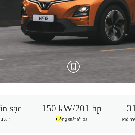
ần sạc
150 kW/201 hp
3
NEDC)
Cô
ng suất tối đa
Mô men