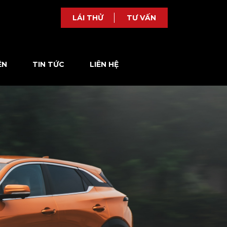
LÁI THỬ
TƯ VẤN
ỆN
TIN TỨC
LIÊN HỆ