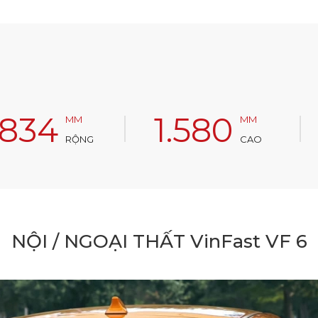
.834
1.580
MM
MM
RỘNG
CAO
NỘI / NGOẠI THẤT VinFast VF 6