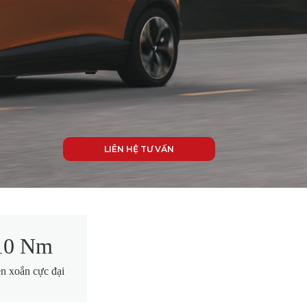
LIÊN HỆ TƯ VẤN
10 Nm
 xoắn cực đại