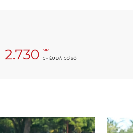
2.730
MM
CHIỀU DÀI CƠ SỞ